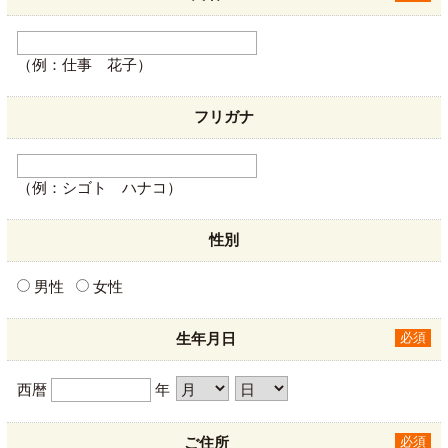
（例：仕事 花子）
フリガナ
（例：シゴト ハナコ）
性別
男性
女性
生年月日
必須
西暦
年
ご住所
必須