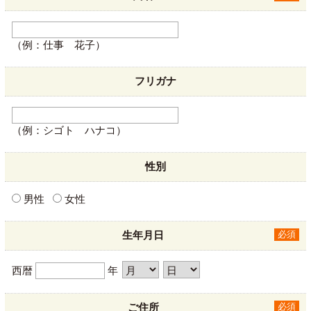
（例：仕事 花子）
フリガナ
（例：シゴト ハナコ）
性別
男性
女性
生年月日
必須
西暦
年
ご住所
必須