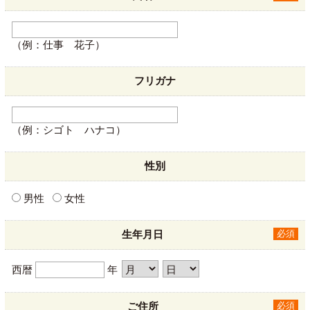
（例：仕事 花子）
フリガナ
（例：シゴト ハナコ）
性別
男性
女性
生年月日
必須
西暦
年
ご住所
必須