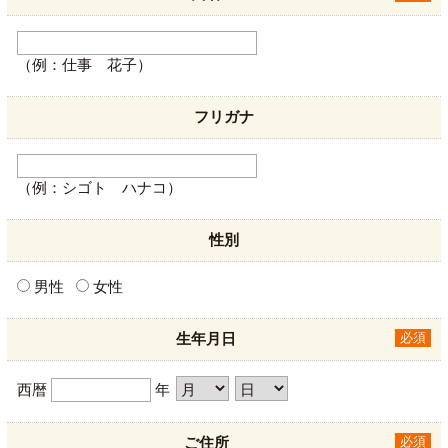
（例：仕事 花子）
フリガナ
（例：シゴト ハナコ）
性別
男性
女性
生年月日
必須
西暦
年
ご住所
必須